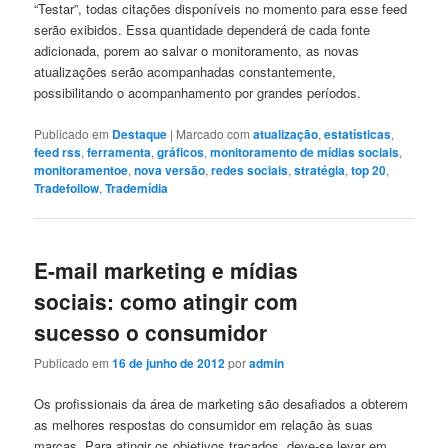
“Testar”, todas citações disponíveis no momento para esse feed
serão exibidos. Essa quantidade dependerá de cada fonte
adicionada, porem ao salvar o monitoramento, as novas
atualizações serão acompanhadas constantemente,
possibilitando o acompanhamento por grandes períodos.
Publicado em
Destaque
|
Marcado com
atualização
,
estatísticas
,
feed rss
,
ferramenta
,
gráficos
,
monitoramento de mídias sociais
,
monitoramentoe
,
nova versão
,
redes sociais
,
stratégia
,
top 20
,
Tradefollow
,
Trademídia
E-mail marketing e mídias
sociais: como atingir com
sucesso o consumidor
Publicado em
16 de junho de 2012
por
admin
Os profissionais da área de marketing são desafiados a obterem
as melhores respostas do consumidor em relação às suas
marcas. Para atingir os objetivos traçados, deve-se levar em