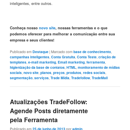
inteligentes, entre outros.
Conheça nosso
novo site
, nossas ferramentas e o que
podemos oferecer para melhorar a comunicação entre sua
empresa e seus clientes!
Publicado em
Destaque
|
Marcado com
base de conhecimento
,
campanhas inteligentes
,
Conta Gratuita
,
Conta Teste
,
criação de
templates
,
e-mail marketing
,
Email marketing
,
ferramenta
,
higienização da base de contatos
,
HTML
,
monitoramento de mídias
sociais
,
novo site
,
planos
,
preços
,
produtos
,
redes sociais
,
segmentação
,
serviços
,
Trade Mídia
,
Tradefollow
,
TradeMail
Atualizações TradeFollow:
Agende Posts diretamente
pela Ferramenta
Publicado em
25 de junho de 2013
por
admin