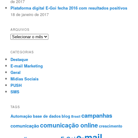
de 2017
Plataforma digital E-Goi fecha 2016 com resultados positivos
18 de janeiro de 2017
ARQUIVOS
A
r
q
CATEGORIAS
u
Destaque
i
E-mail Marketing
v
o
Geral
s
Midias Sociais
PUSH
SMS
TAGS
campanhas
Automação
base de dados
blog
Brasil
comunicação online
comunicação
crescimento
e-mail