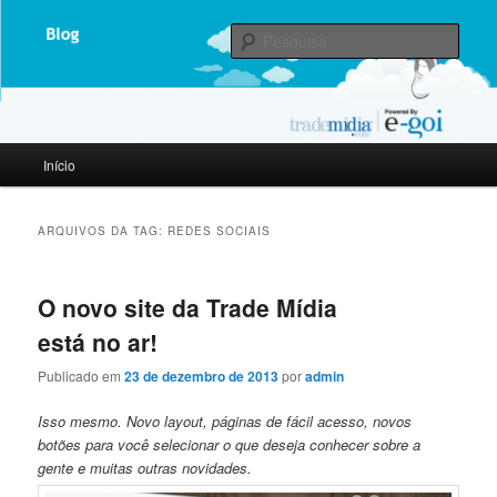
Representante Oficial E-goi
Pesqu
Trade Mídia powered by E-goi |
Blog
Menu
Início
Pular
Pular
principal
para
para
ARQUIVOS DA TAG:
REDES SOCIAIS
o
o
O novo site da Trade Mídia
conteúdo
conteúdo
está no ar!
principal
secundário
Publicado em
23 de dezembro de 2013
por
admin
Isso mesmo. Novo layout, páginas de fácil acesso, novos
botões para você selecionar o que deseja conhecer sobre a
gente e muitas outras novidades.