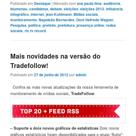
Publicado em
Destaque
|
Marcado com
ana paula lima
,
audiência
,
blumenau
,
candidatos
,
debate
,
eleições
,
eleições 2012
,
influência
,
infográfico
,
internet
,
jean Kuhlmann
,
Mídias sociais
,
monitoramento
,
Napoleão Bernardes
,
Osni Valfredo Wagner
,
Pesquisa
,
política
,
prefeito
,
prefeitura
,
presença online
,
redes
sociais
,
ric tv record
Mais novidades na versão do
Tradefollow!
Publicado em
27 de junho de 2012
por
admin
Confira as mais novas atualizações da nossa ferramenta de
monitoramento de mídias sociais,
TradeFollow
:
– Suporte a dois novos gráficos de estatísticas
Dois novos
gráficos estatísticos foram disponibilizados para o grupo “Autor”: