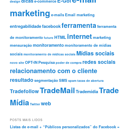
E-Goi
dicas
e-commerce
design
marketing
e-mails
Email marketing
ferramenta
entregabilidade
facebook
ferramenta
internet
HTML
de monitoramento
marketing
futuro
monitoramento
mensuração
monitoramento de mídias
Mídias sociais
sociais
monitoramento de mídicas sociais
redes sociais
OPT-IN
Pesquisa
novo site
poder de compra
relacionamento com o cliente
resultado
segmentação
SMS
spam
taxas de abertura
TradeMail
Trade
Tradefollow
Trademídia
Mídia
web
Twitter
POSTS MAIS LIDOS
Listas de e-mail + “Públicos personalizados” do Facebook =