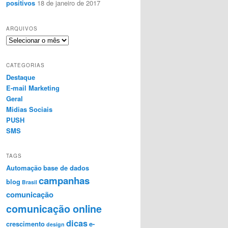
positivos
18 de janeiro de 2017
ARQUIVOS
A
r
q
CATEGORIAS
u
Destaque
i
E-mail Marketing
v
o
Geral
s
Midias Sociais
PUSH
SMS
TAGS
Automação
base de dados
campanhas
blog
Brasil
comunicação
comunicação online
dicas
crescimento
e-
design