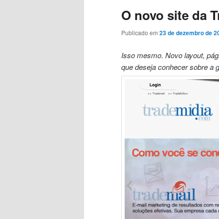
O novo site da T
conteúdo
conteúdo
Publicado em
23 de dezembro de 2
principal
secundário
Isso mesmo. Novo layout, pági
que deseja conhecer sobre a g