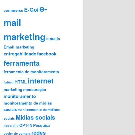
e-
E-Goi
commerce
mail
marketing
e-mails
Email marketing
entregabilidade
facebook
ferramenta
ferramenta de monitoramento
internet
HTML
futuro
marketing
mensuração
monitoramento
monitoramento de mídias
sociais
monitoramento de mídicas
Mídias sociais
sociais
OPT-IN
Pesquisa
novo site
redes
poder de compra