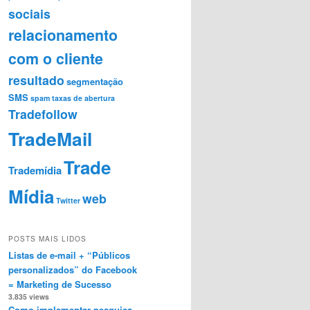
sociais
relacionamento
com o cliente
resultado
segmentação
SMS
spam
taxas de abertura
Tradefollow
TradeMail
Trade
Trademídia
Mídia
web
Twitter
POSTS MAIS LIDOS
Listas de e-mail + “Públicos
personalizados” do Facebook
= Marketing de Sucesso
3.835 views
Como implementar pesquisa