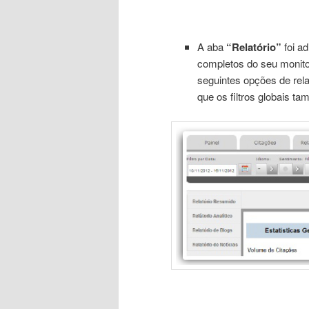
A aba
“Relatório”
foi ad
completos do seu monit
seguintes opções de relat
que os filtros globais ta