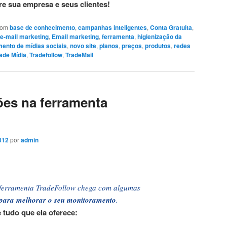
e sua empresa e seus clientes!
com
base de conhecimento
,
campanhas inteligentes
,
Conta Gratuita
,
e-mail marketing
,
Email marketing
,
ferramenta
,
higienização da
ento de mídias sociais
,
novo site
,
planos
,
preços
,
produtos
,
redes
ade Mídia
,
Tradefollow
,
TradeMail
ões na ferramenta
012
por
admin
a ferramenta TradeFollow chega com algumas
 para melhorar o seu monitoramento
.
 tudo que ela oferece: