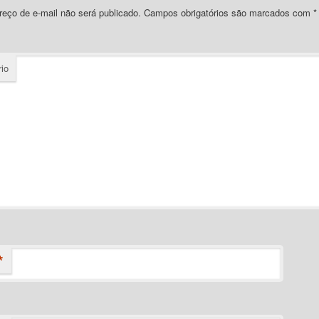
eço de e-mail não será publicado.
Campos obrigatórios são marcados com
*
io
*