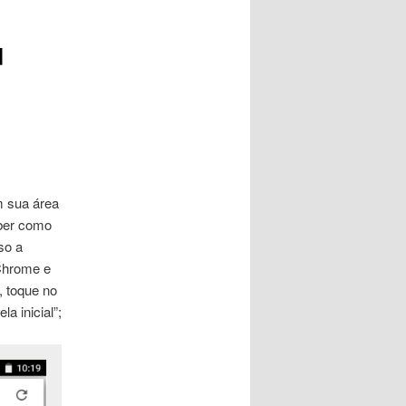
u
m sua área
aber como
so a
Chrome e
, toque no
la inicial”;