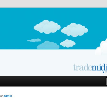
owered by E-goi | Blog
por
admin