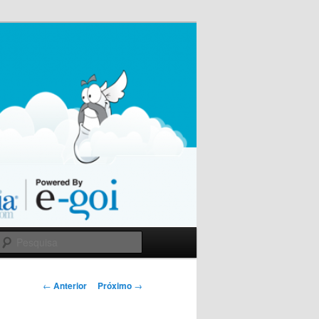
Pesquisa
Navegação
←
Anterior
Próximo
→
de
Posts