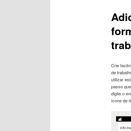
Adi
conteúdo
for
principal
tra
Crie facil
de trabal
utilizar e
passo que
digite o e
ícone de tr