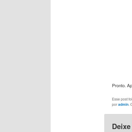
Pronto. Ap
Esse post f
por
admin
. 
Deixe