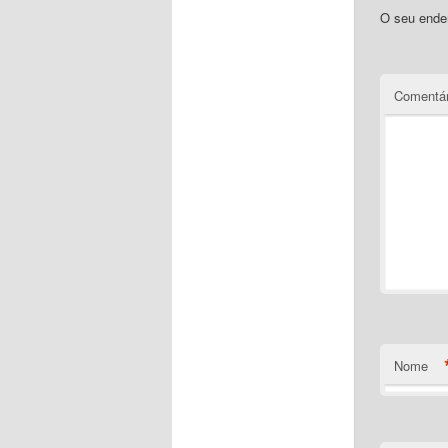
O seu ender
Comentár
Nome