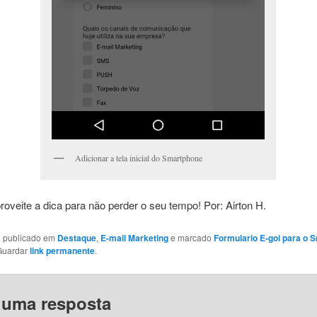
Adicionar a tela inicial do Smartphone
roveite a dica para não perder o seu tempo! Por: Airton H.
oi publicado em
Destaque
,
E-mail Marketing
e marcado
Formulario E-goi para o 
Guardar
link permanente
.
 uma resposta