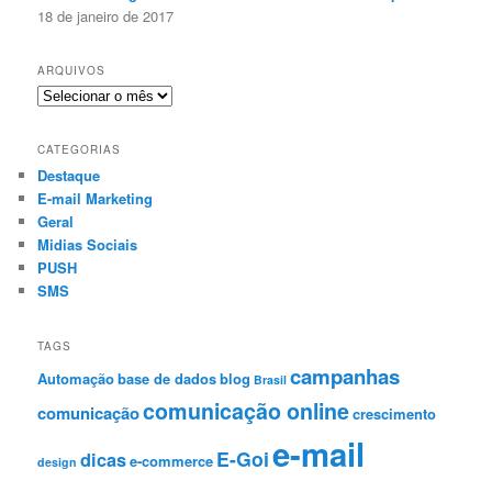
18 de janeiro de 2017
ARQUIVOS
A
r
q
CATEGORIAS
u
Destaque
i
E-mail Marketing
v
o
Geral
s
Midias Sociais
PUSH
SMS
TAGS
campanhas
Automação
base de dados
blog
Brasil
comunicação online
comunicação
crescimento
e-mail
E-Goi
dicas
e-commerce
design