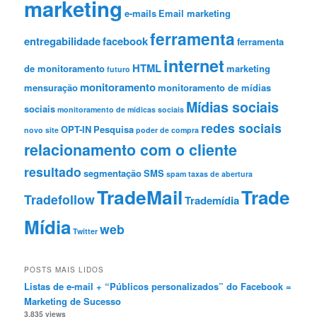
marketing
e-mails
Email marketing
ferramenta
entregabilidade
facebook
ferramenta
internet
HTML
de monitoramento
marketing
futuro
monitoramento
mensuração
monitoramento de mídias
Mídias sociais
sociais
monitoramento de mídicas sociais
redes sociais
OPT-IN
Pesquisa
novo site
poder de compra
relacionamento com o cliente
resultado
segmentação
SMS
spam
taxas de abertura
TradeMail
Trade
Tradefollow
Trademídia
Mídia
web
Twitter
POSTS MAIS LIDOS
Listas de e-mail + “Públicos personalizados” do Facebook =
Marketing de Sucesso
3.835 views