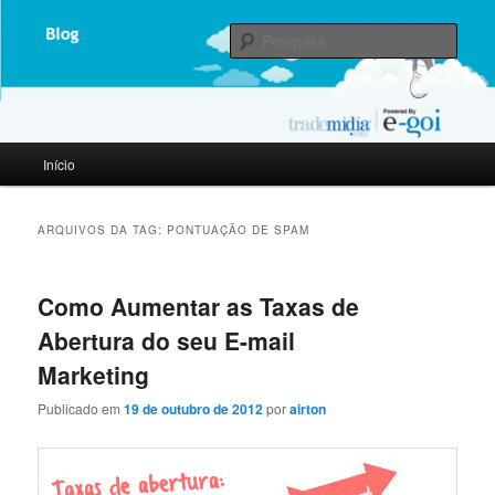
Representante Oficial E-goi
Pesqu
Trade Mídia powered by E-goi |
Blog
Menu
Início
Pular
Pular
principal
para
para
ARQUIVOS DA TAG:
PONTUAÇÃO DE SPAM
o
o
Como Aumentar as Taxas de
conteúdo
conteúdo
Abertura do seu E-mail
principal
secundário
Marketing
Publicado em
19 de outubro de 2012
por
airton