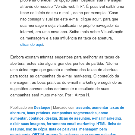
através do recurso “Versão web link”. É possível exibir uma
frase no início do seu e-mail , como por exemplo: “Caso
não consiga visualizar este e-mail clique aqui”, para que
sua mensagem seja visualizada no próprio navegador da
internet, em uma nova aba. Saiba mais sobre Visualização
da mensagem e a sua influência na taxa de abertura,
clicando aqui
.
Embora existam infinitas sugestões para melhorar as taxas de
abertura, estes são alguns grandes pontos de partida. Não há
uma única regra que garanta a melhora das taxas de abertura
para todas as campanhas de e-mail marketing. O conteúdo da
mensagem, as boas práticas do e-mail marketing e seguindo as
sugestões apresentadas certamente o resultado de suas
campanhas será muito melhor. Por : Airton H.
Publicado em
Destaque
|
Marcado com
assunto
,
aumentar taxas de
abertura
,
boas práticas
,
campanhas segmentadas
,
como
aumentar
,
contatos
,
design
,
dicas de assuntos
,
e-mail marketing
,
exibir suas imagens
,
ferramenta email marketing
,
HTML
,
linha de
assunto
,
link de cópia
,
lista de palavras
,
mensagem bem
estruturada
,
OPT-IN
,
ortografia
,
palavras para serem evitadas
,