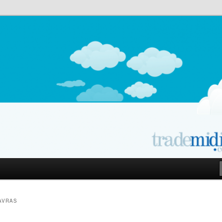
owered by E-goi | Blog
LAVRAS