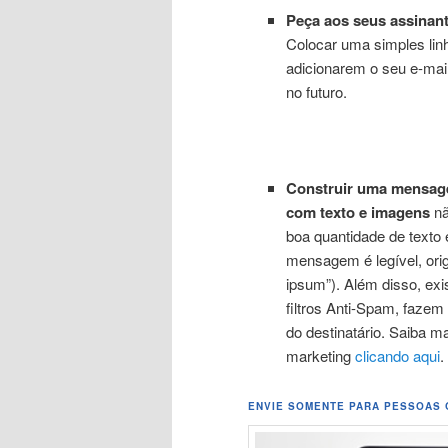
Peça aos seus assinant
Colocar uma simples lin
adicionarem o seu e-mail
no futuro.
Construir uma mensage
com texto e imagens
nã
boa quantidade de texto
mensagem é legível, orig
ipsum”). Além disso, ex
filtros Anti-Spam, faz
do destinatário. Saiba m
marketing
clicando aqui
.
ENVIE SOMENTE PARA PESSOAS