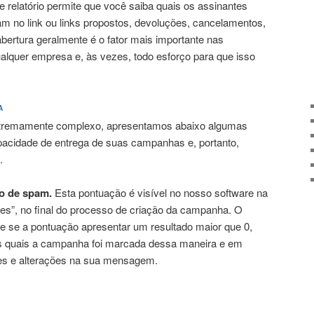
e relatório permite que você saiba quais os assinantes
m no link ou links propostos, devoluções, cancelamentos,
abertura geralmente é o fator mais importante nas
ualquer empresa e, às vezes, todo esforço para que isso
A
tremamente complexo, apresentamos abaixo algumas
pacidade de entrega de suas campanhas e, portanto,
a.
o de spam.
Esta pontuação é visível no nosso software na
”, no final do processo de criação da campanha. O
8 e se a pontuação apresentar um resultado maior que 0,
as quais a campanha foi marcada dessa maneira e em
es e alterações na sua mensagem.