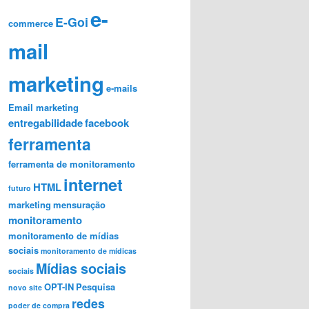
e-
E-Goi
commerce
mail
marketing
e-mails
Email marketing
entregabilidade
facebook
ferramenta
ferramenta de monitoramento
internet
HTML
futuro
marketing
mensuração
monitoramento
monitoramento de mídias
sociais
monitoramento de mídicas
Mídias sociais
sociais
OPT-IN
Pesquisa
novo site
redes
poder de compra