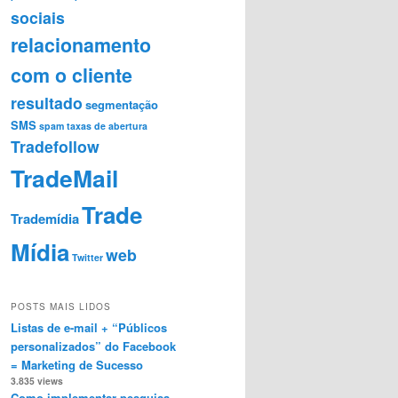
sociais
relacionamento
com o cliente
resultado
segmentação
SMS
spam
taxas de abertura
Tradefollow
TradeMail
Trade
Trademídia
Mídia
web
Twitter
POSTS MAIS LIDOS
Listas de e-mail + “Públicos
personalizados” do Facebook
= Marketing de Sucesso
3.835 views
Como implementar pesquisa