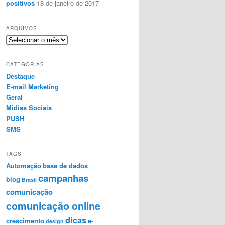
positivos
18 de janeiro de 2017
ARQUIVOS
A
r
q
CATEGORIAS
u
Destaque
i
E-mail Marketing
v
o
Geral
s
Midias Sociais
PUSH
SMS
TAGS
Automação
base de dados
campanhas
blog
Brasil
comunicação
comunicação online
dicas
crescimento
e-
design