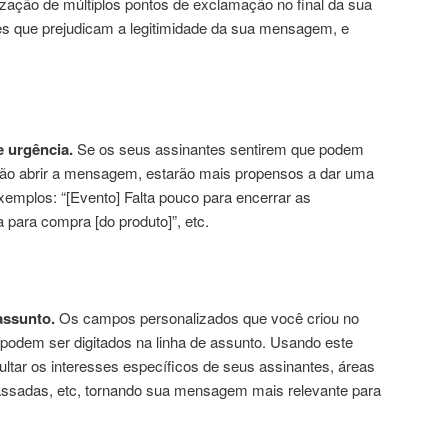
ilização de múltiplos pontos de exclamação no final da sua
hes que prejudicam a legitimidade da sua mensagem, e
 urgência.
Se os seus assinantes sentirem que podem
não abrir a mensagem, estarão mais propensos a dar uma
mplos: “[Evento] Falta pouco para encerrar as
a para compra [do produto]”, etc.
assunto.
Os campos personalizados que você criou no
odem ser digitados na linha de assunto. Usando este
ltar os interesses específicos de seus assinantes, áreas
ssadas, etc, tornando sua mensagem mais relevante para